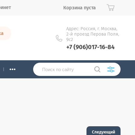
бинет
Корзина пуста
Адрес: Россия, г. Москва,
ка
2-й проезд Перова Поля,
9с2
+7 (906)017-16-84
...
Следующий