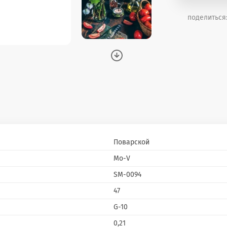
поделиться
Поварской
Mo-V
SM-0094
47
G-10
0,21