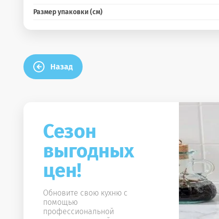
Размер упаковки (см)
Назад
Сезон
выгодных
цен!
Обновите свою кухню с
помощью
профессиональной