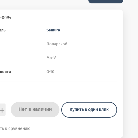
-0094
ель
Samura
Поварской
Mo-V
укояти
G-10
+
Нет в наличии
Купить в один клик
ть к сравнению