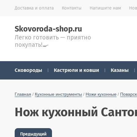
Доставка и оплата
Контакты
Напишите нам
Нов
Skovoroda-shop.ru
Легко готовить — приятно
покупать!🍳
Сковороды
Кастрюли и ковши
Казаны
Главная
 / 
Кухонные инструменты
 / 
Ножи кухонные
 / 
Поварск
Нож кухонный Санто
Предыдущий