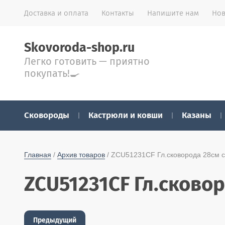
Доставка и оплата
Контакты
Напишите нам
Нов
Skovoroda-shop.ru
Легко готовить — приятно
покупать!🍳
Сковороды
Кастрюли и ковши
Казаны
Главная
 / 
Архив товаров
 / ZCU51231CF Гл.сковорода 28см c
ZCU51231CF Гл.сково
Предыдущий