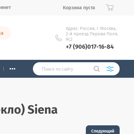
бинет
Корзина пуста
Адрес: Россия, г. Москва,
ка
2-й проезд Перова Поля,
9с2
+7 (906)017-16-84
...
кло) Siena
Следующий