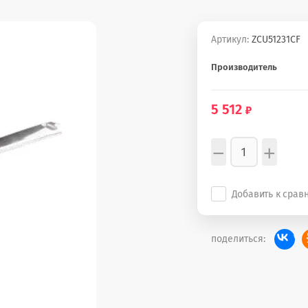
Артикул:
ZCU51231CF
Производитель
5 512
−
+
Добавить к срав
поделиться: