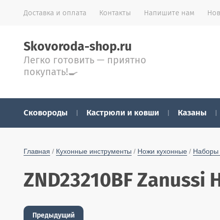
Доставка и оплата
Контакты
Напишите нам
Нов
Skovoroda-shop.ru
Легко готовить — приятно
покупать!🍳
Сковороды
Кастрюли и ковши
Казаны
Главная
 / 
Кухонные инструменты
 / 
Ножи кухонные
 / 
Наборы
ZND23210BF Zanussi 
Предыдущий