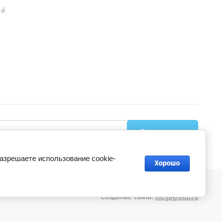
-й
Подписаться
разрешаете использование cookie-
Хорошо
Создание сайта:
megagroup.ru