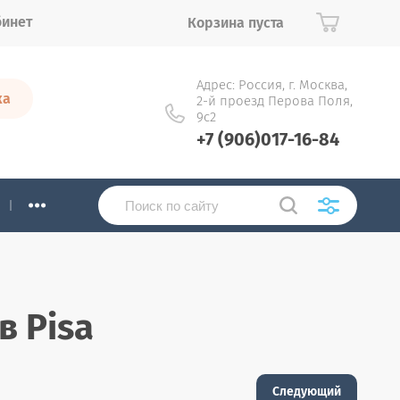
бинет
Корзина пуста
Адрес: Россия, г. Москва,
ка
2-й проезд Перова Поля,
9с2
+7 (906)017-16-84
...
в Pisa
Следующий