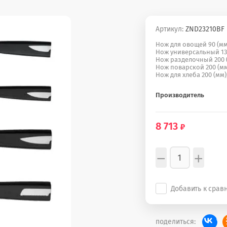
Артикул:
ZND23210BF
Нож для овощей 90 (мм
Нож универсальный 130
Нож разделочный 200 (
Нож поварской 200 (мм
Нож для хлеба 200 (мм)
Производитель
8 713
−
+
Добавить к срав
поделиться: