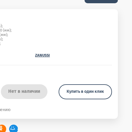
);
 (мм);
мм);
);
;
ZANUSSI
Нет в наличии
Купить в один клик
нению